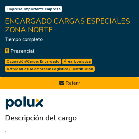
Empresa:
Importante empresa
ENCARGADO CARGAS ESPECIALES
ZONA NORTE
Tiempo completo
Presencial
Ocupación/Cargo:
Encargado
Área:
Logística
Actividad de la empresa:
Logística / Distribución
Referir
Descripción del cargo
.