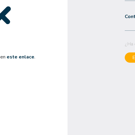
Con
¿Ha 
o en
este enlace
.